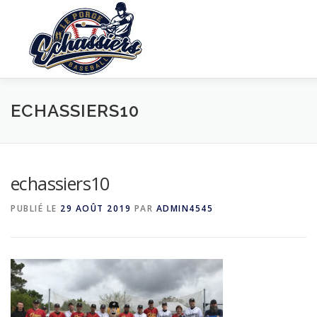
Aller
au
contenu
LE CLUB
EQUIPES
PARTENAIRES
EVEN
ECHASSIERS10
CONTACT
echassiers10
PUBLIÉ LE
29 AOÛT 2019
PAR
ADMIN4545