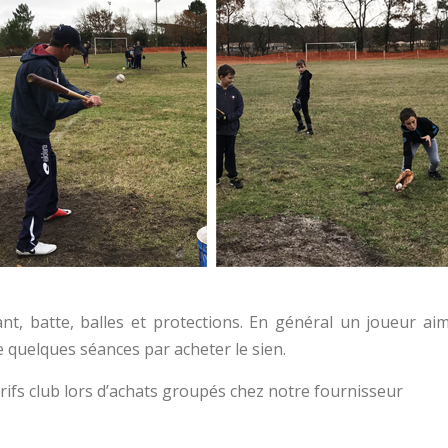
ant, batte, balles et protections. En général un joueur ai
e quelques séances par acheter le sien.
ifs club lors d’achats groupés chez notre fournisseur